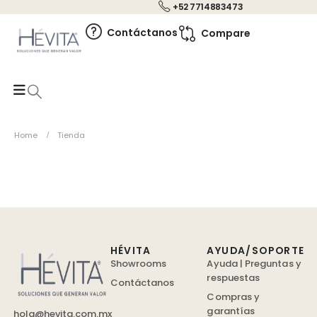
+52 7714883473
0
Contáctanos
Compare
Home
Tienda
HÉVITA
AYUDA/SOPORTE
Showrooms
Ayuda | Preguntas y
respuestas
Contáctanos
Compras y
garantías
hola@hevita.com.mx