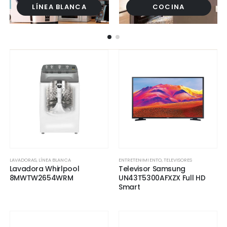
LÍNEA BLANCA
COCINA
LAVADORAS
,
LÍNEA BLANCA
ENTRETENIMIENTO
,
TELEVISORES
Lavadora Whirlpool
Televisor Samsung
8MWTW2654WRM
UN43T5300AFXZX Full HD
Smart