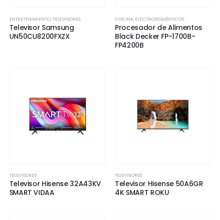
ENTRETENIMIENTO
,
TELEVISORES
COCINA
,
ELECTRODOMÉSTICOS
Televisor Samsung
Procesador de Alimentos
UN50CU8200FXZX
Black Decker FP-1700B-
FP4200B
TELEVISORES
TELEVISORES
Televisor Hisense 32A43KV
Televisor Hisense 50A6GR
SMART VIDAA
4K SMART ROKU