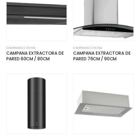
CAMPANAS
,
COCINA
CAMPANAS
,
COCINA
CAMPANA EXTRACTORA DE
CAMPANA EXTRACTORA DE
PARED 60CM / 80CM
PARED 76CM / 90CM