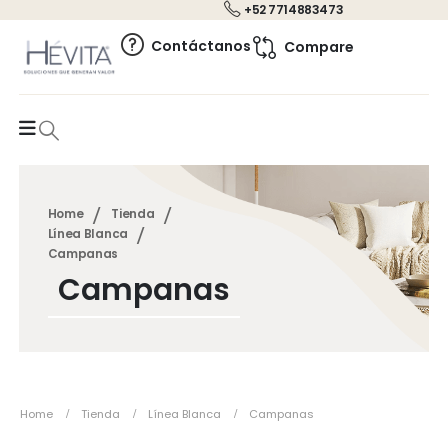
+52 7714883473
0
Contáctanos
Compare
Home
Tienda
Línea Blanca
Campanas
Campanas
Home
Tienda
Línea Blanca
Campanas