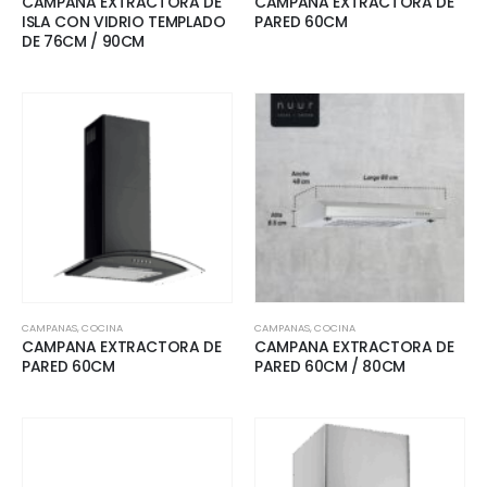
CAMPANA EXTRACTORA DE
CAMPANA EXTRACTORA DE
ISLA CON VIDRIO TEMPLADO
PARED 60CM
DE 76CM / 90CM
CAMPANAS
,
COCINA
CAMPANAS
,
COCINA
CAMPANA EXTRACTORA DE
CAMPANA EXTRACTORA DE
PARED 60CM
PARED 60CM / 80CM