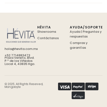
HÉVITA
AYUDA/SOPORTE
Showrooms
Ayuda | Preguntas y
respuestas
Contáctanos
Compras y
garantías
hola@hevita.com.mx
+52 7714883473
Plaza Veneto, Blvd.
P.º de los Viñedos
Local 4, 43835 Hgo.
© 2025. All Rights Reserved,
Mangobyte