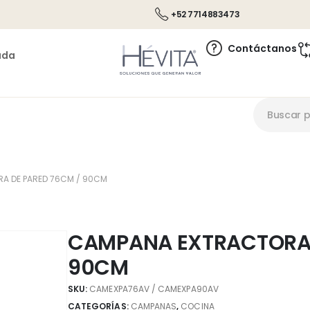
+52 7714883473
Contáctanos
ada
A DE PARED 76CM / 90CM
CAMPANA EXTRACTORA 
90CM
SKU:
CAMEXPA76AV / CAMEXPA90AV
CATEGORÍAS:
CAMPANAS
,
COCINA