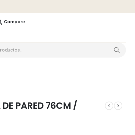
0
Compare
DE PARED 76CM /