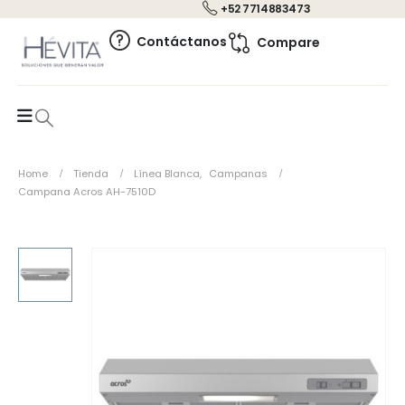
+52 7714883473
0
Contáctanos
Compare
Home
Tienda
Línea Blanca
,
Campanas
Campana Acros AH-7510D