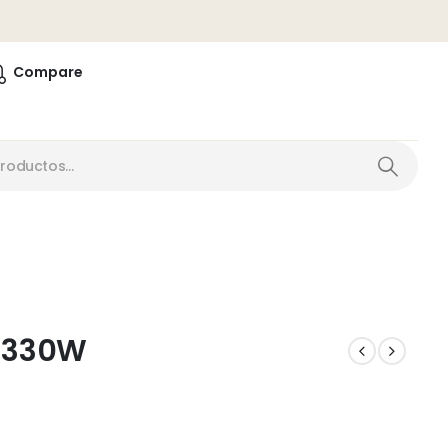
0
Compare
-1330W