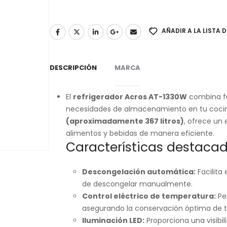
AÑADIR A LA LISTA 
DESCRIPCIÓN
MARCA
El
refrigerador Acros AT-1330W
combina fu
necesidades de almacenamiento en tu coci
(aproximadamente 367 litros)
, ofrece un 
alimentos y bebidas de manera eficiente.
Características destacad
Descongelación automática:
Facilita
de descongelar manualmente.
Control eléctrico de temperatura:
Per
asegurando la conservación óptima de t
Iluminación LED:
Proporciona una visibili