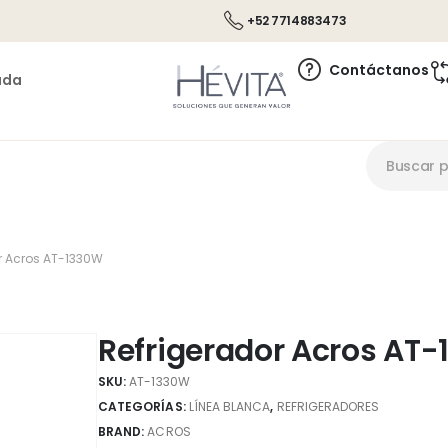
+52 7714883473
Contáctanos
ada
r Acros AT-1330W
Refrigerador Acros AT
SKU:
AT-1330W
CATEGORÍAS:
LÍNEA BLANCA
,
REFRIGERADORES
BRAND:
ACROS