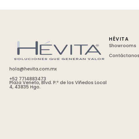
HÉVITA
Showrooms
Contáctano
hola@hevita.com.mx
+52 7714883473
Plaza Veneto, Blvd. P.º de los Viñedos Local
4, 43835 Hgo.