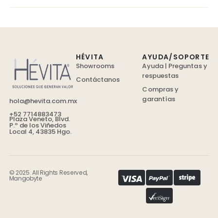
HÉVITA
AYUDA/SOPORTE
Showrooms
Ayuda | Preguntas y
respuestas
Contáctanos
Compras y
garantías
hola@hevita.com.mx
+52 7714883473
Plaza Veneto, Blvd.
P.º de los Viñedos
Local 4, 43835 Hgo.
© 2025. All Rights Reserved,
Mangobyte