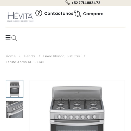
+52 7714883473
0
Contáctanos
Compare
Home
Tienda
Línea Blanca
,
Estufas
Estufa Acros AF-5334D