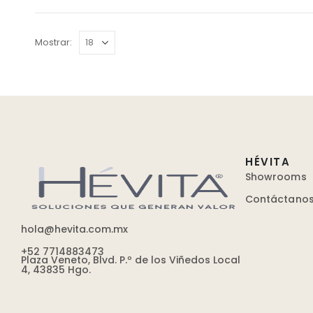
Mostrar:
HÉVITA
Showrooms
Contáctano
hola@hevita.com.mx
+52 7714883473
Plaza Veneto, Blvd. P.º de los Viñedos Local
4, 43835 Hgo.