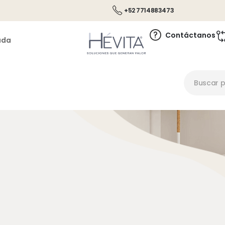
+52 7714883473
Contáctanos
ada