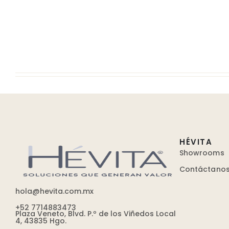
HÉVITA
Showrooms
Contáctano
hola@hevita.com.mx
+52 7714883473
Plaza Veneto, Blvd. P.º de los Viñedos Local
4, 43835 Hgo.