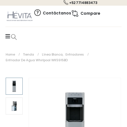
+52 7714883473
0
Contáctanos
Compare
Home
Tienda
Línea Blanca
,
Enfriadores
Enfriador De Agua Whirlpool WK5915BD