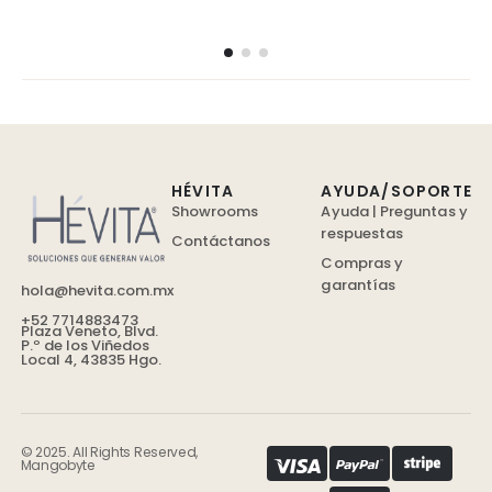
HÉVITA
AYUDA/SOPORTE
Showrooms
Ayuda | Preguntas y
respuestas
Contáctanos
Compras y
garantías
hola@hevita.com.mx
+52 7714883473
Plaza Veneto, Blvd.
P.º de los Viñedos
Local 4, 43835 Hgo.
© 2025. All Rights Reserved,
Mangobyte