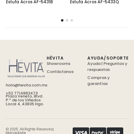
Estufa Acros AF-5431B
Estufa Acros AF-5433Q
HÉVITA
AYUDA/SOPORTE
Showrooms
Ayuda | Preguntas y
respuestas
Contáctanos
Compras y
garantías
hola@hevita.com.mx
+52 7714883473
Plaza Veneto, Blvd.
P.º de los Viñedos
Local 4, 43835 Hgo.
© 2025. All Rights Reserved,
Mangobyte