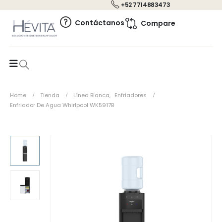
+52 7714883473
0
Contáctanos
Compare
Home
Tienda
Línea Blanca
,
Enfriadores
Enfriador De Agua Whirlpool WK5917B