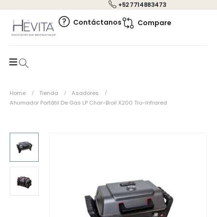
+52 7714883473
0
Contáctanos
Compare
Home
Tienda
Asadores
Ahumador Portátil De Gas LP Char-Broil X200 Tru-Infrared