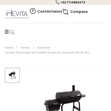
+52 7714883473
0
Contáctanos
Compare
Home
Tienda
Asadores
Asador Ahumador De Carbón American Gourmet Offset 430