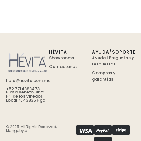
HÉVITA
AYUDA/SOPORTE
Showrooms
Ayuda | Preguntas y
respuestas
Contáctanos
Compras y
garantías
hola@hevita.com.mx
+52 7714883473
Plaza Veneto, Blvd.
P.º de los Viñedos
Local 4, 43835 Hgo.
© 2025. All Rights Reserved,
Mangobyte