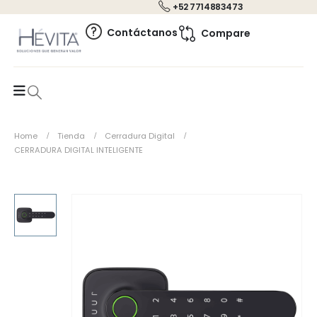
+52 7714883473
0
Contáctanos
Compare
Home
Tienda
Cerradura Digital
CERRADURA DIGITAL INTELIGENTE