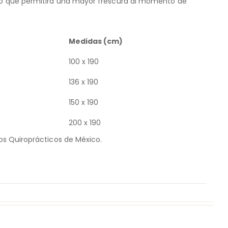
ivo que permitirá una mayor frescura al momento de
Medidas (cm)
100 x 190
136 x 190
150 x 190
200 x 190
cos Quiroprácticos de México.