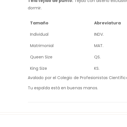
Tela tejido
de punto:
Tejido con diseño exclus
dormir.
Tamaño
Abreviatura
Individual
INDV.
Matrimonial
MAT.
Queen Size
QS.
King Size
KS.
Avalado por el Colegio de Profesionistas Científi
Tu espalda está en buenas manos.