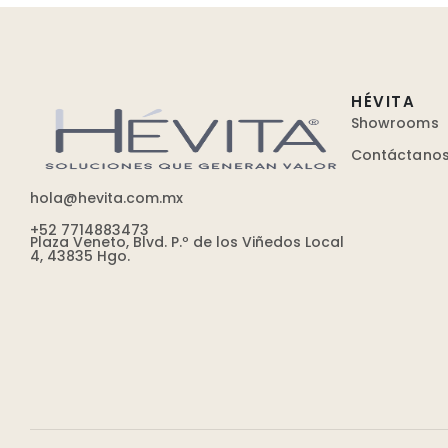
HÉVITA
Showrooms
Contáctano
hola@hevita.com.mx
+52 7714883473
Plaza Veneto, Blvd. P.º de los Viñedos Local
4, 43835 Hgo.