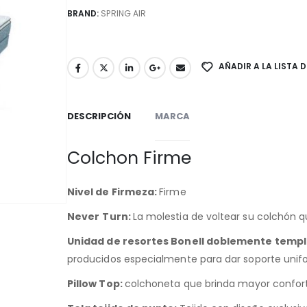
BRAND:
SPRING AIR
AÑADIR A LA LISTA 
DESCRIPCIÓN
MARCA
Colchon Firme
Nivel de Firmeza:
Firme
Never
Turn
:
La molestia de voltear su colchón 
Unidad de resortes
Bonell
doblemente templa
producidos especialmente para dar soporte unifo
Pillow
Top:
colchoneta que brinda mayor confor