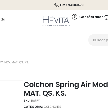
+52 7714883473
Contáctanos
ada
Y INDV. MAT. QS. KS.
Colchon Spring Air Mod
MAT. QS. KS.
SKU:
HAPPY
CATEGORÍA:
COLCHONES