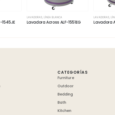
LAVADORAS
,
LÍNEA BLANCA
LAVADORAS
,
LÍ
D-1545JE
Lavadora Across ALF-1551EG
Lavadora 
CATEGORÍAS
Furniture
s
Outdoor
Bedding
Bath
Kitchen