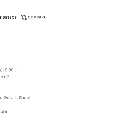
COMPARE
DE DESEOS
: 0.90 L
): 3 L
 Galv. Ir. Sheet
obre