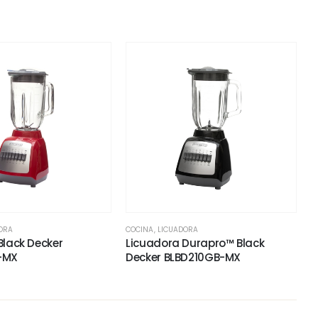
ORA
COCINA
,
LICUADORA
Black Decker
Licuadora Durapro™ Black
-MX
Decker BLBD210GB-MX