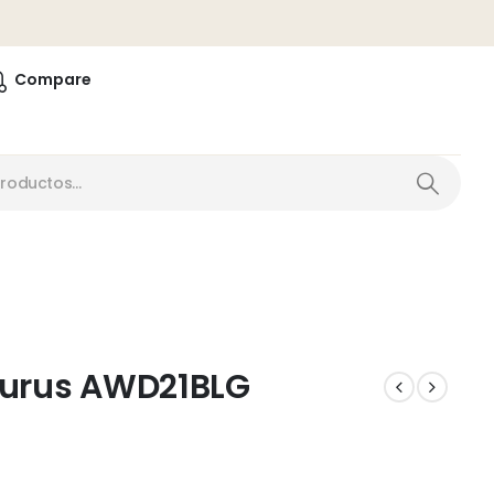
0
Compare
Aurus AWD21BLG