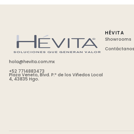
HÉVITA
Showrooms
Contáctano
hola@hevita.com.mx
+52 7714883473
Plaza Veneto, Blvd. P.º de los Viñedos Local
4, 43835 Hgo.