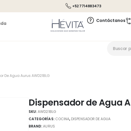
+52 7714883473
Contáctanos
ada
or De Agua Aurus AWD21BLG
Dispensador de Agua 
SKU:
AWD21BLG
CATEGORÍAS:
COCINA
,
DISPENSADOR DE AGUA
BRAND:
AURUS