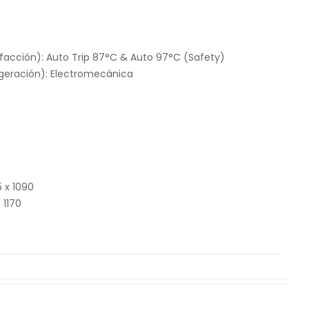
facción): Auto Trip 87°C & Auto 97°C (Safety)
igeración): Electromecánica
 x 1090
 1170