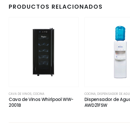
PRODUCTOS RELACIONADOS
CAVA DE VINOS
,
COCINA
COCINA
,
DISPENSADOR DE AGU
Cava de Vinos Whirlpool WW-
Dispensador de Agu
2001B
AWD21FSW