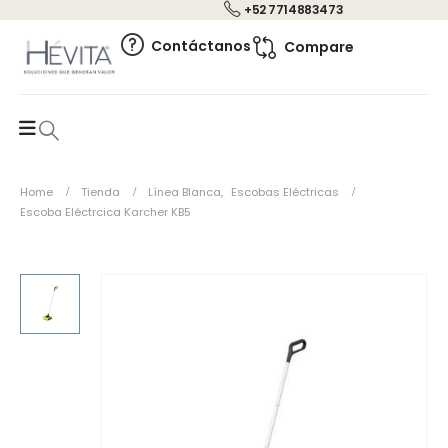
+52 7714883473
0
Contáctanos
Compare
Home
Tienda
Línea Blanca
,
Escobas Eléctricas
Escoba Eléctrcica Karcher KB5