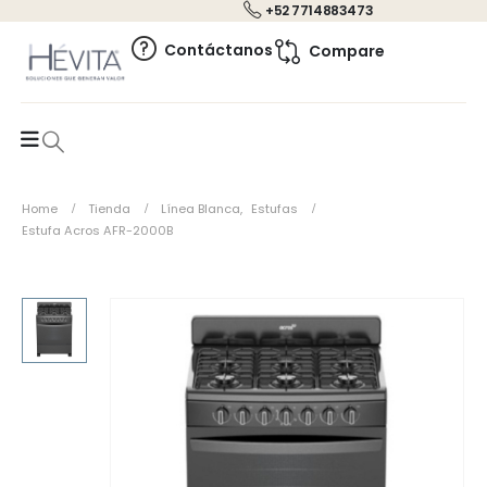
+52 7714883473
0
Contáctanos
Compare
Home
Tienda
Línea Blanca
,
Estufas
Estufa Acros AFR-2000B