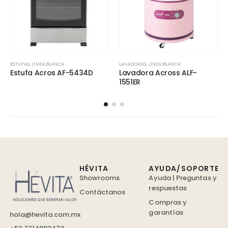
ESTUFAS
,
LÍNEA BLANCA
LAVADORAS
,
LÍNEA BLANCA
Estufa Acros AF-5434D
Lavadora Across ALF-
1551ER
HÉVITA
AYUDA/SOPORTE
Showrooms
Ayuda | Preguntas y
respuestas
Contáctanos
Compras y
garantías
hola@hevita.com.mx