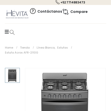
+52 7714883473
0
Contáctanos
Compare
Home
Tienda
Línea Blanca
,
Estufas
Estufa Acros AFR-2110G