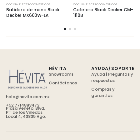
COCINA
,
ELECTRODOMÉSTICOS
COCINA
,
ELECTRODOMÉSTICOS
Batidora de mano Black
Cafetera Black Decker CM-
Decker MX600W-LA
1110B
HÉVITA
AYUDA/SOPORTE
Showrooms
Ayuda | Preguntas y
respuestas
Contáctanos
Compras y
garantías
hola@hevita.com.mx
+52 7714883473
Plaza Veneto, Blvd.
P.º de los Viñedos
Local 4, 43835 Hgo.