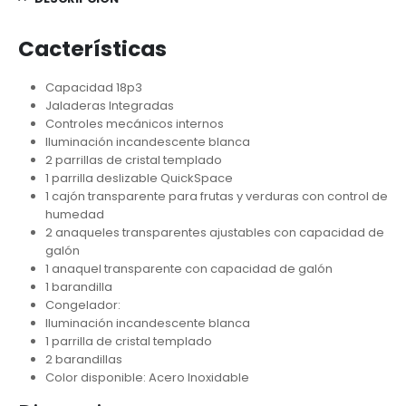
Cacterísticas
Capacidad 18p3
Jaladeras Integradas
Controles mecánicos internos
Iluminación incandescente blanca
2 parrillas de cristal templado
1 parrilla deslizable QuickSpace
1 cajón transparente para frutas y verduras con control de
humedad
2 anaqueles transparentes ajustables con capacidad de
galón
1 anaquel transparente con capacidad de galón
1 barandilla
Congelador:
Iluminación incandescente blanca
1 parrilla de cristal templado
2 barandillas
Color disponible: Acero Inoxidable