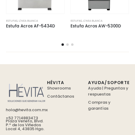
ESTUFAS
,
LÍNEA BLANCA
ESTUFAS
,
LÍNEA BLANCA
Estufa Acros AF-5434D
Estufa Acros AW-5300D
HÉVITA
AYUDA/SOPORTE
Showrooms
Ayuda | Preguntas y
respuestas
Contáctanos
Compras y
garantías
hola@hevita.com.mx
+52 7714883473
Plaza Veneto, Blvd.
P.º de los Viñedos
Local 4, 43835 Hgo.