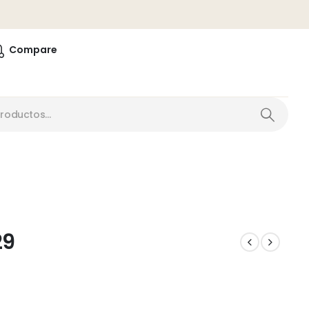
0
Compare
29