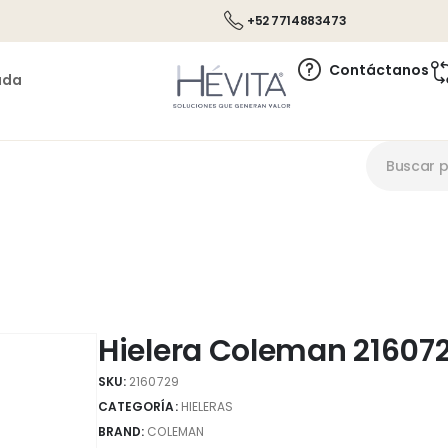
+52 7714883473
Contáctanos
ada
Hielera Coleman 21607
SKU:
2160729
CATEGORÍA:
HIELERAS
BRAND:
COLEMAN