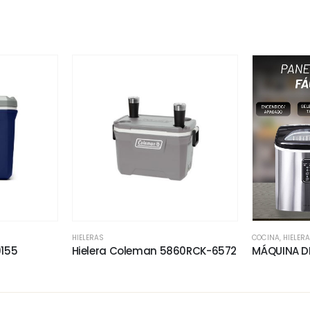
HIELERAS
COCINA
,
HIELER
9155
Hielera Coleman 5860RCK-6572
MÁQUINA DE