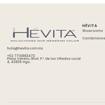
HÉVITA
Showrooms
Contáctano
hola@hevita.com.mx
+52 7714883473
Plaza Veneto, Blvd. P.º de los Viñedos Local
4, 43835 Hgo.