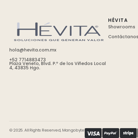
HÉVITA
Showrooms
Contáctano
hola@hevita.com.mx
+52 7714883473
Plaza Veneto, Blvd. P.º de los Viñedos Local
4, 43835 Hgo.
© 2025. All Rights Reserved, Mangobyte