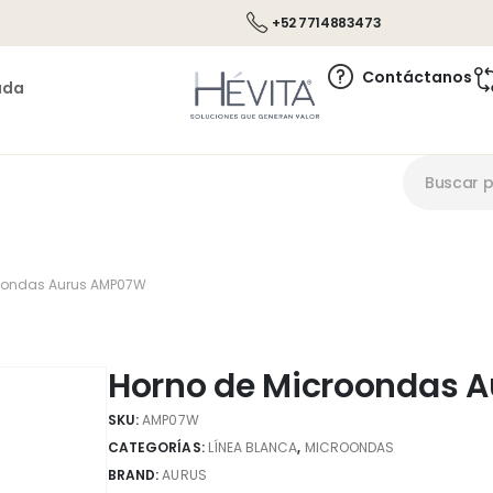
+52 7714883473
Contáctanos
ada
roondas Aurus AMP07W
Horno de Microondas 
SKU:
AMP07W
CATEGORÍAS:
LÍNEA BLANCA
,
MICROONDAS
BRAND:
AURUS