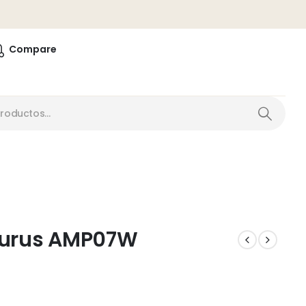
0
Compare
Aurus AMP07W