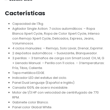
Cacterísticas
Capacidad de 17kg
Agitador Single Action. 7 ciclos automáticos: – Ropa
Blanca Xpert Cycle, Ropa de Color Xpert Cycle, Intenso
con Remojo Xpert Cycle, Delicados, Express, Jeans,
Voluminosos.
4 ciclos manuales: – Remojo, Solo Lavar, Drenar, Exprimir.
2 depósitos automáticos: – Suavizante, Blanqueador.
3 perillas: – 3 tamaños de carga con Smart Load: CH, M, G
+ Llenado Manual. – Perilla con 11 ciclos. – 3 temperaturas:
Fría, Tibia, Caliente.
Tapa metálica EDGE.
Indicador LED del estatus del ciclo.
Panel Dual Lenguaje (Español e Inglés).
Canasta 100% de acero inoxidable.
Motor de 1/3 HP con velocidad de centrifugado de 770
RPM.
Gabinete color Blanco.
Panel color Global White.