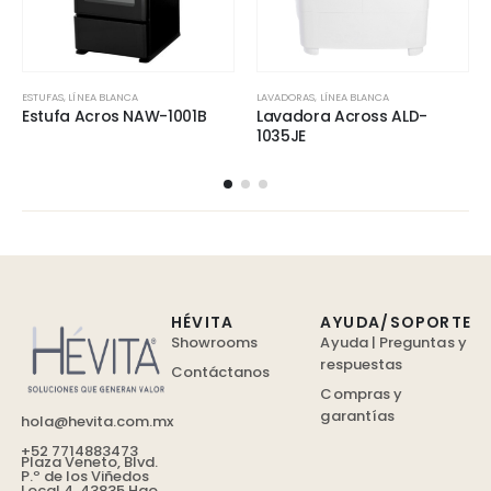
ESTUFAS
,
LÍNEA BLANCA
LAVADORAS
,
LÍNEA BLANCA
Estufa Acros NAW-1001B
Lavadora Across ALD-
1035JE
HÉVITA
AYUDA/SOPORTE
Showrooms
Ayuda | Preguntas y
respuestas
Contáctanos
Compras y
garantías
hola@hevita.com.mx
+52 7714883473
Plaza Veneto, Blvd.
P.º de los Viñedos
Local 4, 43835 Hgo.