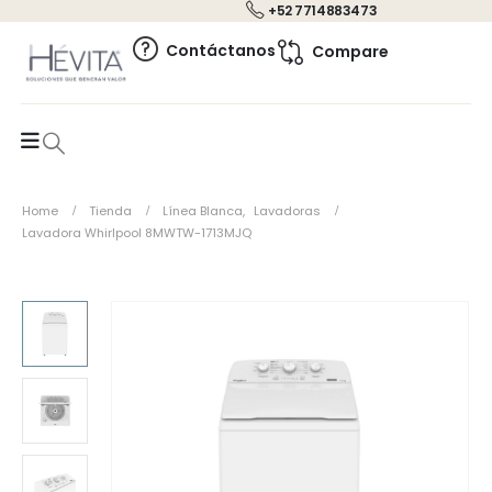
+52 7714883473
0
Contáctanos
Compare
Home
Tienda
Línea Blanca
,
Lavadoras
Lavadora Whirlpool 8MWTW-1713MJQ