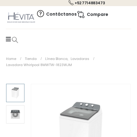
+52 7714883473
0
Contáctanos
Compare
Home
Tienda
Línea Blanca
,
Lavadoras
Lavadora Whirlpool 8MWTW-1823WJM