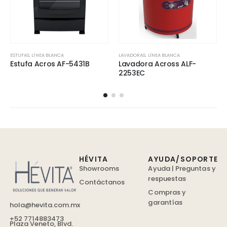
ESTUFAS
,
LÍNEA BLANCA
LAVADORAS
,
LÍNEA BLANCA
Estufa Acros AF-5431B
Lavadora Across ALF-
2253EC
HÉVITA
AYUDA/SOPORTE
Showrooms
Ayuda | Preguntas y
respuestas
Contáctanos
Compras y
garantías
hola@hevita.com.mx
+52 7714883473
Plaza Veneto, Blvd.