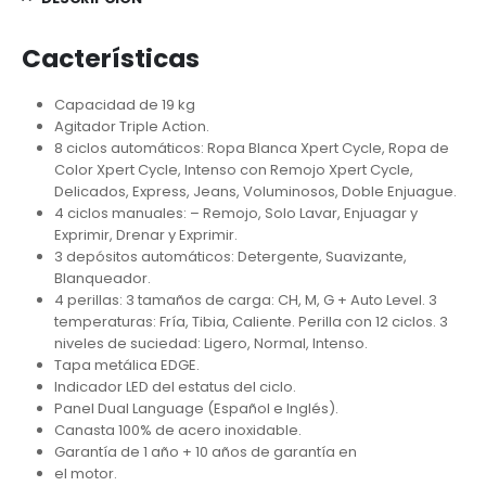
Cacterísticas
Capacidad de 19 kg
Agitador Triple Action.
8 ciclos automáticos: Ropa Blanca Xpert Cycle, Ropa de
Color Xpert Cycle, Intenso con Remojo Xpert Cycle,
Delicados, Express, Jeans, Voluminosos, Doble Enjuague.
4 ciclos manuales: – Remojo, Solo Lavar, Enjuagar y
Exprimir, Drenar y Exprimir.
3 depósitos automáticos: Detergente, Suavizante,
Blanqueador.
4 perillas: 3 tamaños de carga: CH, M, G + Auto Level. 3
temperaturas: Fría, Tibia, Caliente. Perilla con 12 ciclos. 3
niveles de suciedad: Ligero, Normal, Intenso.
Tapa metálica EDGE.
Indicador LED del estatus del ciclo.
Panel Dual Language (Español e Inglés).
Canasta 100% de acero inoxidable.
Garantía de 1 año + 10 años de garantía en
el motor.