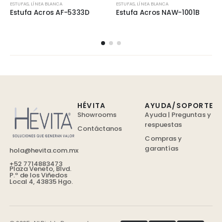
ESTUFAS
,
LÍNEA BLANCA
ESTUFAS
,
LÍNEA BLANCA
Estufa Acros AF-5333D
Estufa Acros NAW-1001B
HÉVITA
AYUDA/SOPORTE
Showrooms
Ayuda | Preguntas y
respuestas
Contáctanos
Compras y
garantías
hola@hevita.com.mx
+52 7714883473
Plaza Veneto, Blvd.
P.º de los Viñedos
Local 4, 43835 Hgo.