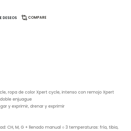
COMPARE
DE DESEOS
cle, ropa de color Xpert cycle, intenso con remojo Xpert
, doble enjuague
gar y exprimir, drenar y exprimir
d: CH, M, G + llenado manual ○ 3 temperaturas: fría, tibia,