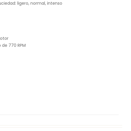
suciedad: ligero, normal, intenso
motor
o de 770 RPM