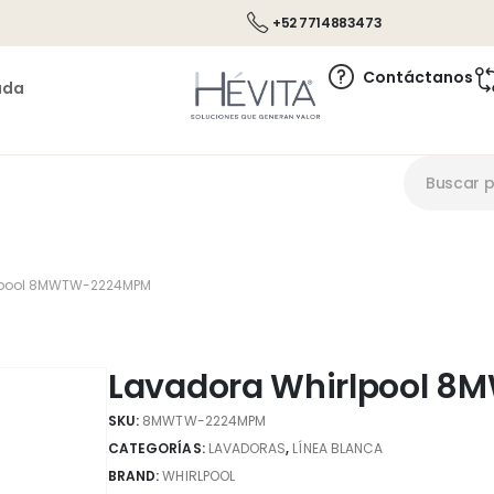
+52 7714883473
Contáctanos
ada
lpool 8MWTW-2224MPM
Lavadora Whirlpool 
SKU:
8MWTW-2224MPM
CATEGORÍAS:
LAVADORAS
,
LÍNEA BLANCA
BRAND:
WHIRLPOOL