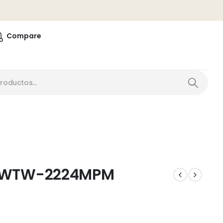
0
Compare
8MWTW-2224MPM