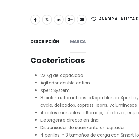
AÑADIR A LA LISTA 
DESCRIPCIÓN
MARCA
Cacterísticas
22 Kg de capacidad
Agitador double action
Xpert System
8 ciclos automáticos: ○ Ropa blanca Xpert cy
cycle, delicados, express, jeans, voluminosos
4 ciclos manuales: ○ Remojo, sólo lavar, enjua
Detergente directo en tina
Dispensador de suavizante en agitador
4 perillas: ○ 3 tamaños de carga con Smart loa