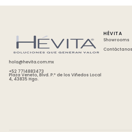
HÉVITA
Showrooms
Contáctano
hola@hevita.com.mx
+52 7714883473
Plaza Veneto, Blvd. P.º de los Viñedos Local
4, 43835 Hgo.