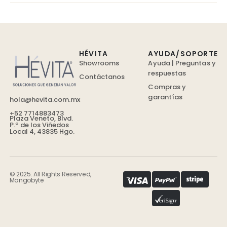
HÉVITA
AYUDA/SOPORTE
Showrooms
Ayuda | Preguntas y
respuestas
Contáctanos
Compras y
garantías
hola@hevita.com.mx
+52 7714883473
Plaza Veneto, Blvd.
P.º de los Viñedos
Local 4, 43835 Hgo.
© 2025. All Rights Reserved,
Mangobyte