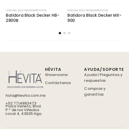
COCINA
,
ELECTRODOMÉSTICOS
COCINA
,
ELECTRODOMÉSTICOS
Batidora Black Decker HB-
Batidora Black Decker MX-
2800B
900
HÉVITA
AYUDA/SOPORTE
Showrooms
Ayuda | Preguntas y
respuestas
Contáctanos
Compras y
garantías
hola@hevita.com.mx
+52 7714883473
Plaza Veneto, Blvd.
P.º de los Viñedos
Local 4, 43835 Hgo.