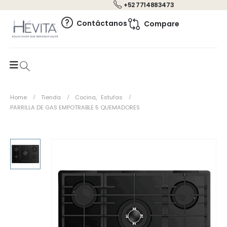
+52 7714883473
0
Contáctanos
Compare
Home
Tienda
Cocina
,
Estufas
PARRILLA DE GAS EMPOTRABLE 5 QUEMADORES