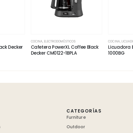
COCINA
,
ELECTRODOMÉSTICOS
COCINA
,
LICUAD
ack Decker
Cafetera PowerXL Coffee Black
Licuadora 
Decker CM0122-1BPLA
1000BG
CATEGORÍAS
Furniture
s
Outdoor