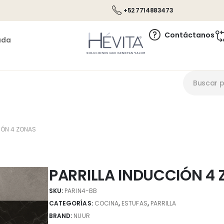
+52 7714883473
Contáctanos
ada
IÓN 4 ZONAS
PARRILLA INDUCCIÓN 4
SKU:
PARIN4-BB
CATEGORÍAS:
COCINA
,
ESTUFAS
,
PARRILLA
BRAND:
NUUR