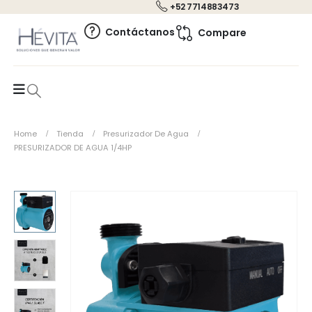
+52 7714883473
0
Contáctanos
Compare
Home
Tienda
Presurizador De Agua
PRESURIZADOR DE AGUA 1/4HP