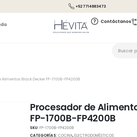
+52 7714883473
Contáctanos
ada
e Alimentos Black Decker FP-1700B-FP4200B
Procesador de Alimento
FP-1700B-FP4200B
SKU:
FP-1700B-FP4200B
CATEGORÍAS:
COCINA
,
ELECTRODOMÉSTICOS