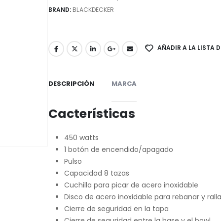
BRAND:
BLACKDECKER
AÑADIR A LA LISTA 
DESCRIPCIÓN
MARCA
Cacterísticas
450 watts
1 botón de encendido/apagado
Pulso
Capacidad 8 tazas
Cuchilla para picar de acero inoxidable
Disco de acero inoxidable para rebanar y ralla
Cierre de seguridad en la tapa
Cierre de seguridad entre la base y el bowl