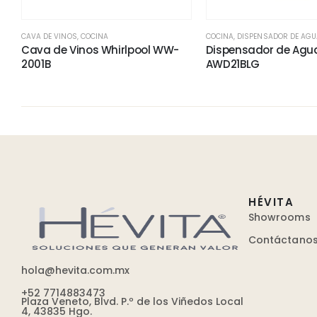
CAVA DE VINOS
,
COCINA
COCINA
,
DISPENSADOR DE AGU
Cava de Vinos Whirlpool WW-
Dispensador de Agu
2001B
AWD21BLG
HÉVITA
Showrooms
Contáctano
hola@hevita.com.mx
+52 7714883473
Plaza Veneto, Blvd. P.º de los Viñedos Local
4, 43835 Hgo.