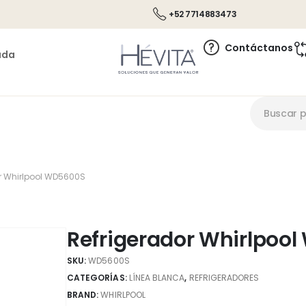
+52 7714883473
Contáctanos
ada
r Whirlpool WD5600S
Refrigerador Whirlpoo
SKU:
WD5600S
CATEGORÍAS:
LÍNEA BLANCA
,
REFRIGERADORES
BRAND:
WHIRLPOOL