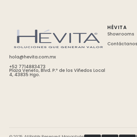
HÉVITA
Showrooms
Contáctano
hola@hevita.com.mx
+52 7714883473
Plaza Veneto, Blvd. P.º de los Viñedos Local
4, 43835 Hgo.
© 2025. All Rights Reserved, Mangobyte