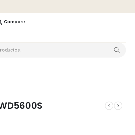
0
Compare
l WD5600S