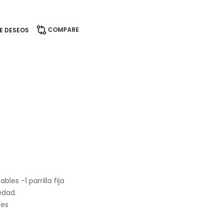
COMPARE
DE DESEOS
bles -1 parrilla fija
edad.
les