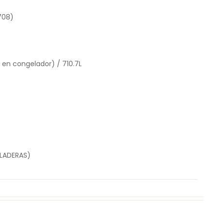
708)
6 en congelador) / 710.7L
ALADERAS)