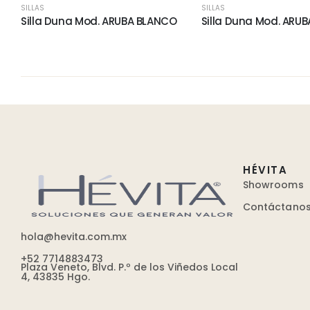
SILLAS
SILLAS
Silla Duna Mod. ARUBA BLANCO
Silla Duna Mod. ARUB
HÉVITA
Showrooms
Contáctano
hola@hevita.com.mx
+52 7714883473
Plaza Veneto, Blvd. P.º de los Viñedos Local
4, 43835 Hgo.