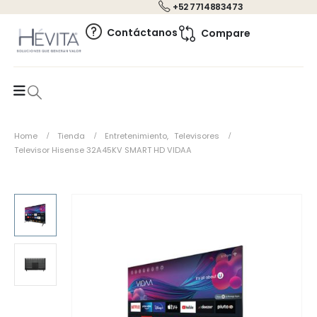
+52 7714883473
0
Contáctanos
Compare
Home
Tienda
Entretenimiento
,
Televisores
Televisor Hisense 32A45KV SMART HD VIDAA