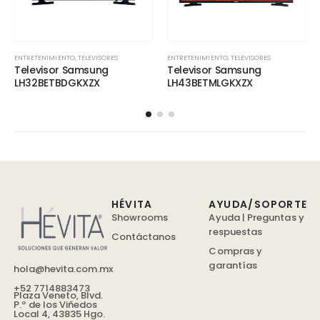
ENTRETENIMIENTO
,
TELEVISORES
ENTRETENIMIENTO
,
TELEVISORES
Televisor Samsung
Televisor Samsung
LH32BETBDGKXZX
LH43BETMLGKXZX
HÉVITA
AYUDA/SOPORTE
Showrooms
Ayuda | Preguntas y
respuestas
Contáctanos
Compras y
garantías
hola@hevita.com.mx
+52 7714883473
Plaza Veneto, Blvd.
P.º de los Viñedos
Local 4, 43835 Hgo.