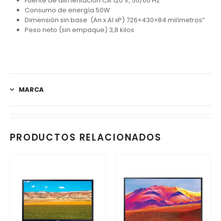
Fuente de alimentación CA 120 V, 50/60 Hz
Consumo de energía 50W
Dimensión sin base (An x Al xP) 726×430×84 milímetros”
Peso neto (sin empaque) 3,8 kilos
MARCA
PRODUCTOS RELACIONADOS