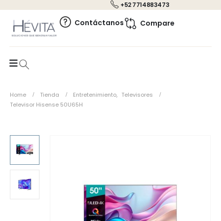
+52 7714883473
0
Contáctanos
Compare
Home
Tienda
Entretenimiento
,
Televisores
Televisor Hisense 50U65H