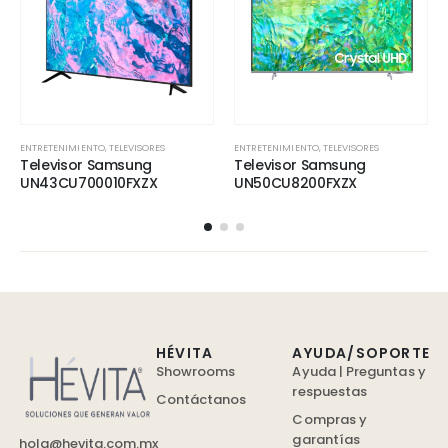
ENTRETENIMIENTO
,
TELEVISORES
ENTRETENIMIENTO
,
TELEVISORES
Televisor Samsung
Televisor Samsung
UN43CU700010FXZX
UN50CU8200FXZX
HÉVITA
AYUDA/SOPORTE
Showrooms
Ayuda | Preguntas y
respuestas
Contáctanos
Compras y
garantías
hola@hevita.com.mx