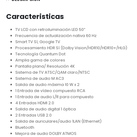
Caracteristicas
TV LCD con retroiluminación LED 50”
Frecuencia de actualización nativa 60 Hz
Smart TV Sí, Google TV
Procesamiento HDR Sí (Dolby Vision/HDR10/HDR10+/HLG)
Tecnología Quantum Dot
Amplia gama de colores
Pantalla plana/ Resolución 4K
Sistema de TV ATSC/QAM claro/NTSC
Sistema de audio M AC3
Salida de audio máxima 10 W x 2
1 Entrada de vídeo compuesto RCA
1 Entrada de audio L/R para compuesto
4 Entradas HDMI 2.0
Salida de audio digital 1 óptica
2 Entradas USB 2.0
Salida de auriculares/audio 1LAN (Ethernet)
Bluetooth
Mejora de audio DOLBY ATMOS