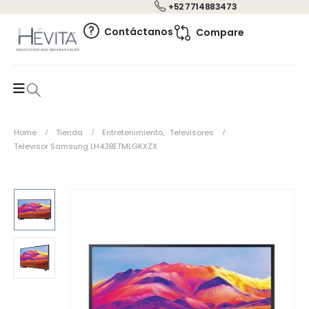
+52 7714883473
0
Contáctanos
Compare
Home
Tienda
Entretenimiento
,
Televisores
Televisor Samsung LH43BETMLGKXZX