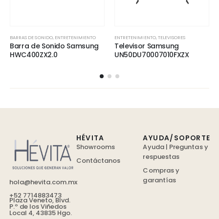
BARRAS DE SONIDO
,
ENTRETENIMIENTO
ENTRETENIMIENTO
,
TELEVISORES
Barra de Sonido Samsung
Televisor Samsung
HWC400ZX2.0
UN50DU70007010FXZX
HÉVITA
AYUDA/SOPORTE
Showrooms
Ayuda | Preguntas y
respuestas
Contáctanos
Compras y
garantías
hola@hevita.com.mx
+52 7714883473
Plaza Veneto, Blvd.
P.º de los Viñedos
Local 4, 43835 Hgo.