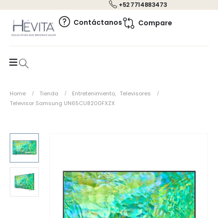
+52 7714883473
0
Contáctanos
Compare
Home
Tienda
Entretenimiento
,
Televisores
Televisor Samsung UN65CU8200FXZX