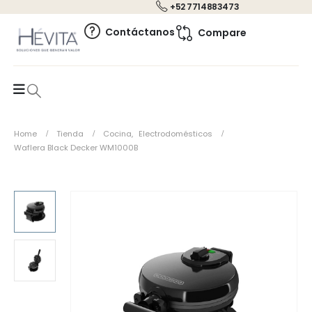
+52 7714883473
0
Contáctanos
Compare
Home
Tienda
Cocina
,
Electrodomésticos
Waflera Black Decker WM1000B