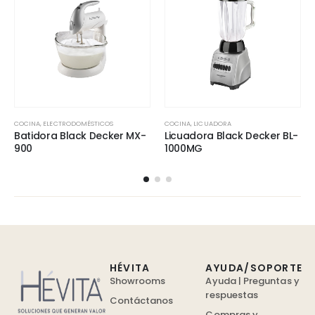
COCINA
,
ELECTRODOMÉSTICOS
COCINA
,
LICUADORA
Batidora Black Decker MX-
Licuadora Black Decker BL-
900
1000MG
HÉVITA
AYUDA/SOPORTE
Showrooms
Ayuda | Preguntas y
respuestas
Contáctanos
Compras y