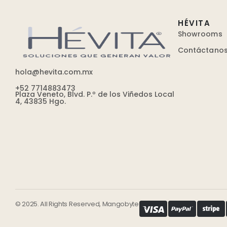
HÉVITA
Showrooms
Contáctano
hola@hevita.com.mx
+52 7714883473
Plaza Veneto, Blvd. P.º de los Viñedos Local
4, 43835 Hgo.
© 2025. All Rights Reserved, Mangobyte