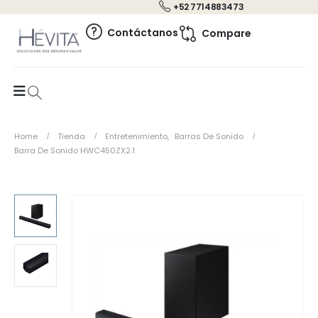
+52 7714883473
0
Contáctanos
Compare
Home
Tienda
Entretenimiento
,
Barras De Sonido
Barra De Sonido HWC450ZX2.1