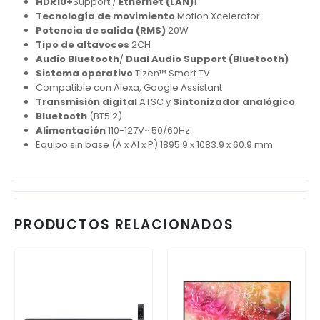
HDR10+
Support /
Ethernet (LAN)
1
Tecnología de movimiento
Motion Xcelerator
Potencia de salida (RMS)
20W
Tipo de altavoces
2CH
Audio Bluetooth
/
Dual Audio
Support
(Bluetooth)
Sistema operativo
Tizen™ Smart TV
Compatible con Alexa, Google Assistant
Transmisión digital
ATSC y
Sintonizador analógico
Bluetooth
(BT5.2)
Alimentación
110-127V~ 50/60Hz
Equipo sin base (A x Al x P) 1895.9 x 1083.9 x 60.9 mm
PRODUCTOS RELACIONADOS