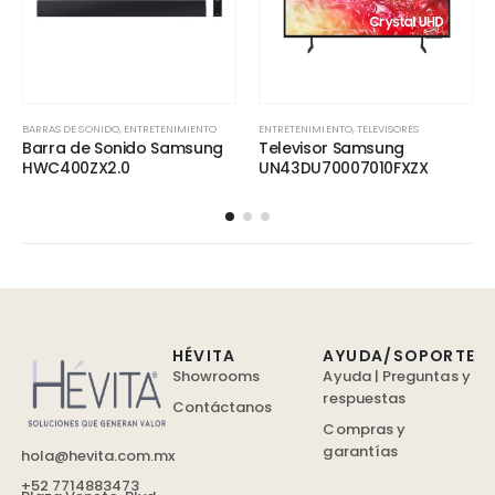
BARRAS DE SONIDO
,
ENTRETENIMIENTO
ENTRETENIMIENTO
,
TELEVISORES
Barra de Sonido Samsung
Televisor Samsung
HWC400ZX2.0
UN43DU70007010FXZX
HÉVITA
AYUDA/SOPORTE
Showrooms
Ayuda | Preguntas y
respuestas
Contáctanos
Compras y
garantías
hola@hevita.com.mx
+52 7714883473