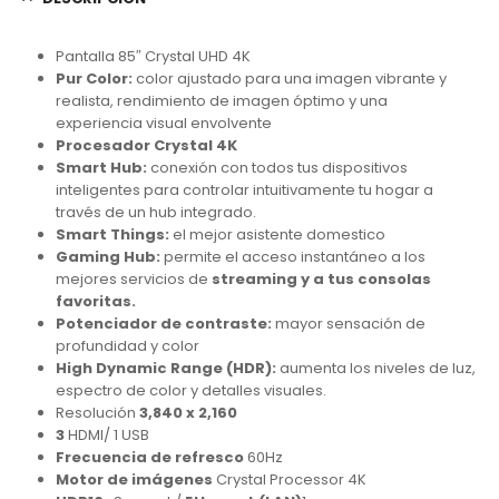
Pantalla 85″ Crystal UHD 4K
Pur
Color:
color ajustado para una imagen vibrante y
realista, rendimiento de imagen óptimo y una
experiencia visual envolvente
Procesador
Crystal
4K
Smart Hub:
conexión con todos tus dispositivos
inteligentes para controlar intuitivamente tu hogar a
través de un hub integrado.
Smart
Things
:
el mejor asistente domestico
Gaming
Hub:
permite el acceso instantáneo a los
mejores servicios de
streaming
y a tus consolas
favoritas.
Potenciador de contraste:
mayor sensación de
profundidad y color
High Dynamic
Range
(HDR):
aumenta los niveles de luz,
espectro de color y detalles visuales.
Resolución
3,840 x 2,160
3
HDMI/ 1 USB
Frecuencia de refresco
60Hz
Motor de imágenes
Crystal Processor 4K