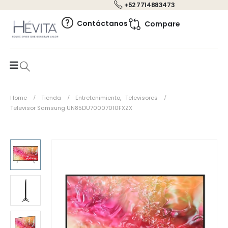
+52 7714883473
0
Contáctanos
Compare
Home
Tienda
Entretenimiento
,
Televisores
Televisor Samsung UN85DU70007010FXZX