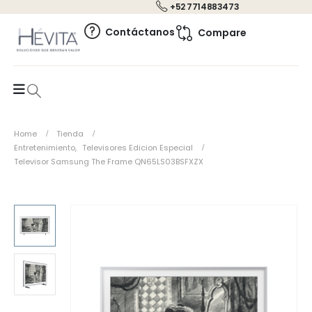
+52 7714883473
0
Contáctanos
Compare
Home
Tienda
Entretenimiento
,
Televisores Edicion Especial
Televisor Samsung The Frame QN65LS03BSFXZX