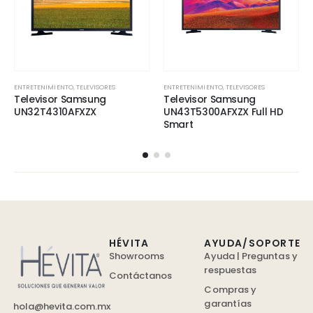
ENTRETENIMIENTO
,
TELEVISORES
ENTRETENIMIENTO
,
TELEVISORES
Televisor Samsung
Televisor Samsung
UN32T4310AFXZX
UN43T5300AFXZX Full HD
Smart
HÉVITA
AYUDA/SOPORTE
Showrooms
Ayuda | Preguntas y
respuestas
Contáctanos
Compras y
garantías
hola@hevita.com.mx