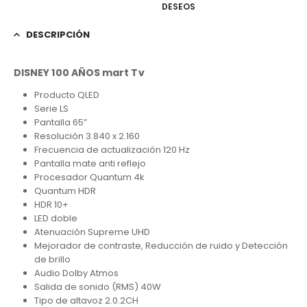
DESEOS
DESCRIPCIÓN
DISNEY 100 AÑOS
mart Tv
Producto QLED
Serie LS
Pantalla 65”
Resolución 3.840 x 2.160
Frecuencia de actualización 120 Hz
Pantalla mate anti reflejo
Procesador Quantum 4k
Quantum HDR
HDR 10+
LED doble
Atenuación Supreme UHD
Mejorador de contraste, Reducción de ruido y Detección
de brillo
Audio Dolby Atmos
Salida de sonido (RMS) 40W
Tipo de altavoz 2.0.2CH