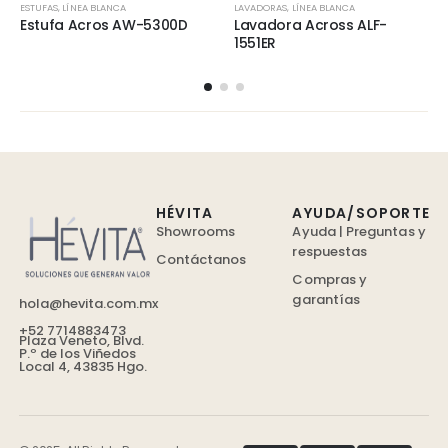
ESTUFAS
,
LÍNEA BLANCA
LAVADORAS
,
LÍNEA BLANCA
Estufa Acros AW-5300D
Lavadora Across ALF-
1551ER
HÉVITA
AYUDA/SOPORTE
Showrooms
Ayuda | Preguntas y
respuestas
Contáctanos
Compras y
garantías
hola@hevita.com.mx
+52 7714883473
Plaza Veneto, Blvd.
P.º de los Viñedos
Local 4, 43835 Hgo.