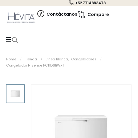
+52 7714883473
0
Contáctanos
Compare
Home
Tienda
Línea Blanca
,
Congeladores
Congelador Hisense FC11D6BWX1