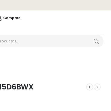
0
Compare
C15D6BWX