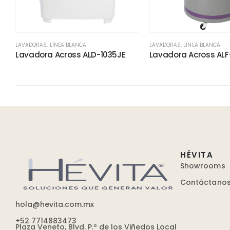
LAVADORAS
,
LÍNEA BLANCA
LAVADORAS
,
LÍNEA BLANCA
Lavadora Across ALD-1035JE
Lavadora Across ALF
HÉVITA
Showrooms
Contáctano
hola@hevita.com.mx
+52 7714883473
Plaza Veneto, Blvd. P.º de los Viñedos Local