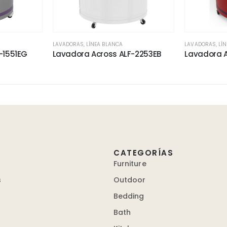
LAVADORAS
,
LÍNEA BLANCA
LAVADORAS
,
LÍ
-1551EG
Lavadora Across ALF-2253EB
Lavadora A
CATEGORÍAS
Furniture
s
Outdoor
Bedding
Bath