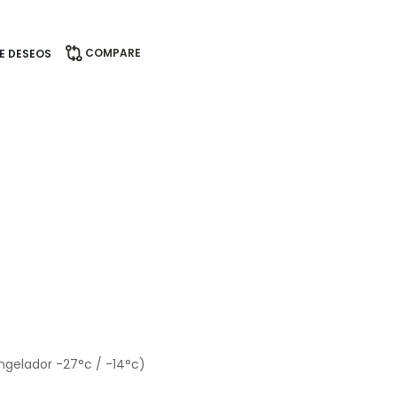
COMPARE
DE DESEOS
ongelador -27°c / -14°c)