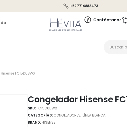
+52 7714883473
Contáctanos
ada
 Hisense FC15D6BWX
Congelador Hisense F
SKU:
FC15D6BWX
CATEGORÍAS:
CONGELADORES
,
LÍNEA BLANCA
BRAND:
HISENSE