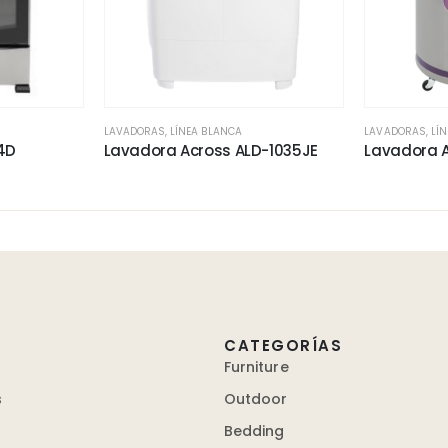
LAVADORAS
,
LÍNEA BLANCA
LAVADORAS
,
LÍ
4D
Lavadora Across ALD-1035JE
Lavadora 
CATEGORÍAS
Furniture
s
Outdoor
Bedding