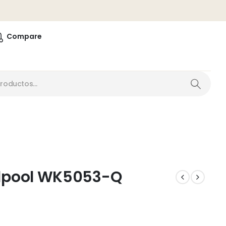
0
Compare
rlpool WK5053-Q