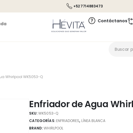
+52 7714883473
Contáctanos
ada
gua Whirlpool WK5053-Q
Enfriador de Agua Whi
SKU:
WK5053-Q
CATEGORÍAS:
ENFRIADORES
,
LÍNEA BLANCA
BRAND:
WHIRLPOOL