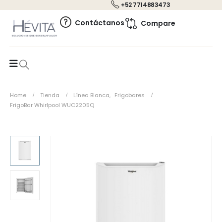
+52 7714883473
0
Contáctanos
Compare
Home
Tienda
Línea Blanca
,
Frigobares
FrigoBar Whirlpool WUC2205Q