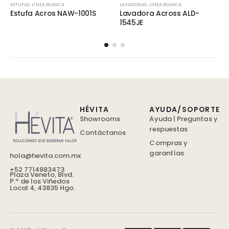
ESTUFAS
,
LÍNEA BLANCA
LAVADORAS
,
LÍNEA BLANCA
Estufa Acros NAW-1001S
Lavadora Across ALD-
1545JE
HÉVITA
AYUDA/SOPORTE
Showrooms
Ayuda | Preguntas y
respuestas
Contáctanos
Compras y
garantías
hola@hevita.com.mx
+52 7714883473
Plaza Veneto, Blvd.
P.º de los Viñedos
Local 4, 43835 Hgo.