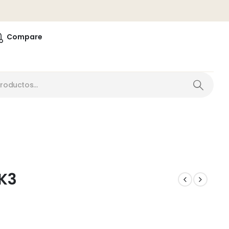
0
Compare
 K3